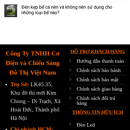
Đèn kẹp bể cá nên và không nên sử dụng cho
những loại bể nào?
HỖ TRỢ KHÁCH HÀNG
Công Ty TNHH Cơ
Hướng dẫn thanh toán
Điện và Chiếu Sáng
Chính sách bảo hành
Đô Thị Việt Nam
Chính sách bảo mật
Trụ Sở:
LK45.35,
Chính sách giao hàng
Khu đô thị mới Kim
Chính sách đổi trả
Chung – Di Trạch, Xã
hàng
Hoài Đức, Thành phố
THÔNG TIN HỮU ÍCH
Hà Nội
Đèn Led
Chi nhánh HCM: