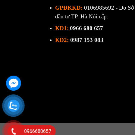
GPĐKKD:
0106985692 - Do Sở 
đầu tư TP. Hà Nội cấp.
KD1:
0966 680 657
KD2:
0987 153 083
0966680657