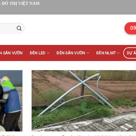
 ĐÔ THỊ VIỆT NAM
09
N SÂN VƯỜN
ĐÈN LED
ĐÈN SÂN VƯỜN
ĐÈN NLMT
DỰ 