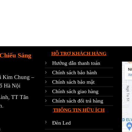
HỖ TRỢ KHÁCH HÀNG
Chiếu Sáng
Hướng dẫn thanh toán
Chính sách bảo hành
́i Kim Chung –
Chính sách bảo mật
hố Hà Nội
Chính sách giao hàng
inh, TT Tân
Chính sách đổi trả hàng
h.
THÔNG TIN HỮU ÍCH
Đèn Led
m