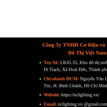
Công Ty TNHH Cơ Điện và 
Đô Thị Việt Nam
Trụ Sở:
LK45.35, Khu đô thị mơ
Di Trạch, Xã Hoài Đức, Thành p
Chi nhánh HCM:
Nguyễn Văn L
Túc, H. Bình Chánh, Hồ Chí Min
Website
:
https://nclighting.vn/
Email:
nclighting.vn @gmail.co