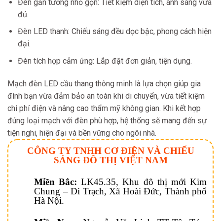
Đèn gắn tường nhỏ gọn: Tiết kiệm diện tích, ánh sáng vừa
đủ.
Đèn LED thanh: Chiếu sáng đều dọc bậc, phong cách hiện
đại.
Đèn tích hợp cảm ứng: Lắp đặt đơn giản, tiện dụng.
Mạch đèn LED cầu thang thông minh là lựa chọn giúp gia
đình bạn vừa đảm bảo an toàn khi di chuyển, vừa tiết kiệm
chi phí điện và nâng cao thẩm mỹ không gian. Khi kết hợp
đúng loại mạch với đèn phù hợp, hệ thống sẽ mang đến sự
tiện nghi, hiện đại và bền vững cho ngôi nhà.
CÔNG TY TNHH CƠ ĐIỆN VÀ CHIẾU
SÁNG ĐÔ THỊ VIỆT NAM
Miền Bắc:
LK45.35, Khu đô thị mới Kim
Chung – Di Trạch, Xã Hoài Đức, Thành phố
Hà Nội.