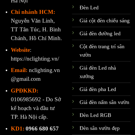
Hà Nội
Đèn Led
Chi nhánh HCM:
Giá cột đèn chiếu sáng
Nguyễn Văn Linh,
TT Tân Túc, H. Bình
Giá đèn đường led
Chánh, Hồ Chí Minh.
Cột đèn trang trí sân
Website
:
vườn
https://nclighting.vn/
Giá đèn Led nhà
Email:
nclighting.vn
xưởng
@gmail.com
Giá đèn pha Led
GPĐKKD:
0106985692 - Do Sở
Giá đèn nấm sân vườn
kế hoạch và đầu tư
Đèn Led RGB
TP. Hà Nội cấp.
Đèn sân vườn đẹp
KD1:
0966 680 657