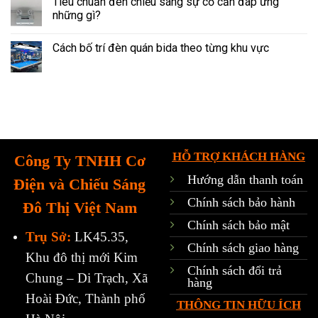
Tiêu chuẩn đèn chiếu sáng sự cố cần đáp ứng
những gì?
Cách bố trí đèn quán bida theo từng khu vực
HỖ TRỢ KHÁCH HÀNG
Công Ty TNHH Cơ
Hướng dẫn thanh toán
Điện và Chiếu Sáng
Chính sách bảo hành
Đô Thị Việt Nam
Chính sách bảo mật
Trụ Sở:
LK45.35,
Chính sách giao hàng
Khu đô thị mới Kim
Chính sách đổi trả
Chung – Di Trạch, Xã
hàng
Hoài Đức, Thành phố
THÔNG TIN HỮU ÍCH