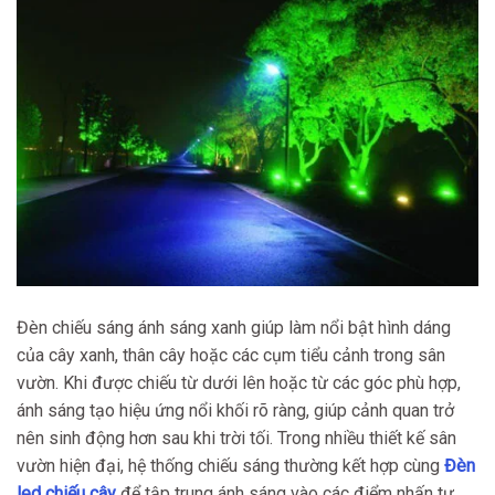
Đèn chiếu sáng ánh sáng xanh giúp làm nổi bật hình dáng
của cây xanh, thân cây hoặc các cụm tiểu cảnh trong sân
vườn. Khi được chiếu từ dưới lên hoặc từ các góc phù hợp,
ánh sáng tạo hiệu ứng nổi khối rõ ràng, giúp cảnh quan trở
nên sinh động hơn sau khi trời tối. Trong nhiều thiết kế sân
vườn hiện đại, hệ thống chiếu sáng thường kết hợp cùng
Đèn
led chiếu cây
để tập trung ánh sáng vào các điểm nhấn tự