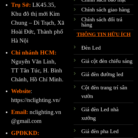
Trụ Sở:
LK45.35,
Chính sách giao hàng
Khu đô thị mới Kim
Chính sách đổi trả
Chung – Di Trạch, Xã
hàng
Hoài Đức, Thành phố
THÔNG TIN HỮU ÍCH
Hà Nội
Đèn Led
Chi nhánh HCM:
Giá cột đèn chiếu sáng
Nguyễn Văn Linh,
TT Tân Túc, H. Bình
Giá đèn đường led
Chánh, Hồ Chí Minh.
Cột đèn trang trí sân
Website
:
vườn
https://nclighting.vn/
Giá đèn Led nhà
Email:
nclighting.vn
xưởng
@gmail.com
Giá đèn pha Led
GPĐKKD: