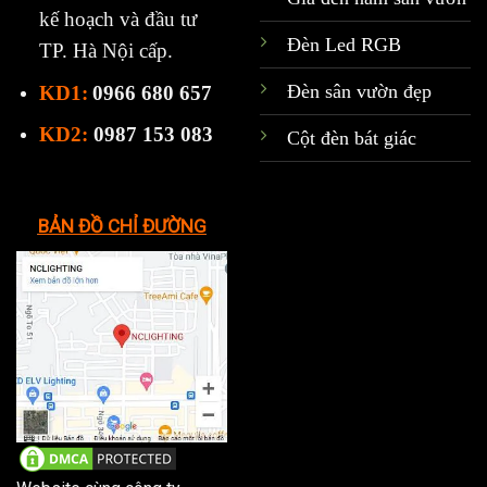
kế hoạch và đầu tư
Đèn Led RGB
TP. Hà Nội cấp.
Đèn sân vườn đẹp
KD1:
0966 680 657
KD2:
0987 153 083
Cột đèn bát giác
BẢN ĐỒ CHỈ ĐƯỜNG