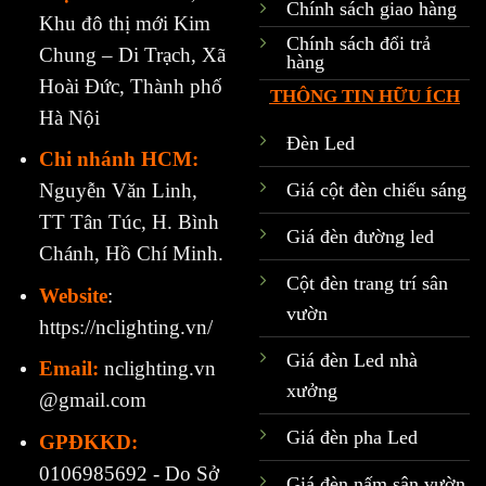
Chính sách giao hàng
Khu đô thị mới Kim
Chính sách đổi trả
Chung – Di Trạch, Xã
hàng
Hoài Đức, Thành phố
THÔNG TIN HỮU ÍCH
Hà Nội
Đèn Led
Chi nhánh HCM:
Giá cột đèn chiếu sáng
Nguyễn Văn Linh,
TT Tân Túc, H. Bình
Giá đèn đường led
Chánh, Hồ Chí Minh.
Cột đèn trang trí sân
Website
:
vườn
https://nclighting.vn/
Giá đèn Led nhà
Email:
nclighting.vn
xưởng
@gmail.com
Giá đèn pha Led
GPĐKKD:
0106985692 - Do Sở
Giá đèn nấm sân vườn