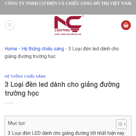
Skip
CÔNG TY TNHH CƠ ĐIỆN VÀ CHIẾU SÁNG ĐÔ THỊ VIỆT NAM
to
content
Home
-
Hệ thống chiếu sáng
-
3 Loại đèn led dành cho
giảng đường trường học
HỆ THỐNG CHIẾU SÁNG
3 Loại đèn led dành cho giảng đường
trường học
Mục lục:
3 Loại đèn LED dành cho giảng đường tốt nhất hiện nay