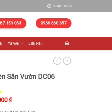
08:00 - 18:00
87 153 083
0966 680 657
ÁN
TƯ VẤN
LIÊN HỆ
èn Sân Vườn DC06
5
000
₫