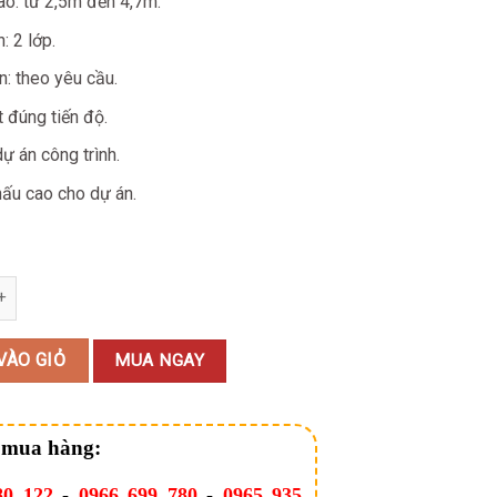
ao: từ 2,5m đến 4,7m.
: 2 lớp.
: theo yêu cầu.
 đúng tiến độ.
dự án công trình.
hấu cao cho dự án.
n Vườn DC06 số lượng
VÀO GIỎ
MUA NGAY
 mua hàng:
80 122
-
0966 699 780
-
0965 935