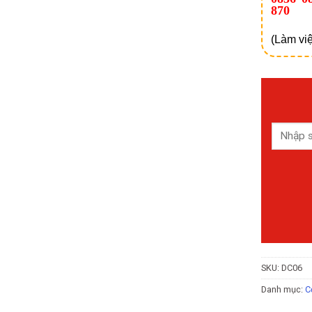
870
(Làm việ
SKU:
DC06
Danh mục:
C