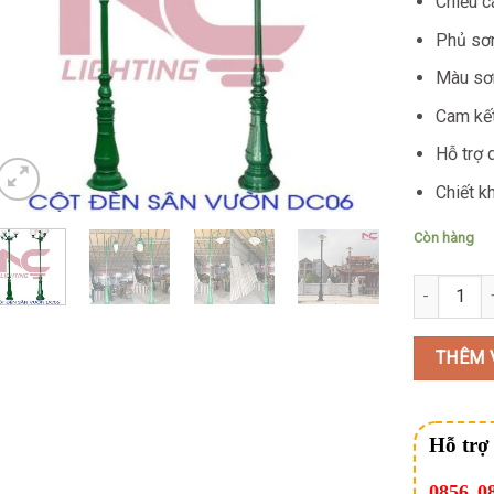
Chiều c
Phủ sơn
Màu sơn
Cam kết
Hỗ trợ 
Chiết k
Còn hàng
Trụ Đèn Sâ
THÊM 
Hỗ trợ
0856 0