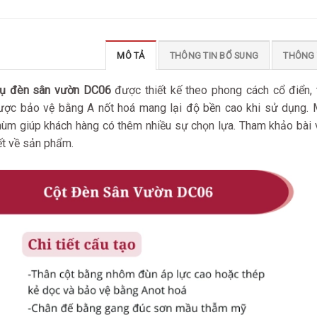
MÔ TẢ
THÔNG TIN BỔ SUNG
THÔNG 
rụ đèn sân vườn DC06
được thiết kế theo phong cách cổ điển,
ược bảo vệ bằng A nốt hoá mang lại độ bền cao khi sử dụng. Mẫ
hùm giúp khách hàng có thêm nhiều sự chọn lựa. Tham khảo bài v
ết về sản phẩm.