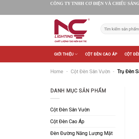
Skip
CÔNG TY TNHH CƠ ĐIỆN VÀ CHIẾU SÁNG
to
content
Tìm
kiếm:
GIỚI THIỆU
CỘT ĐÈN CAO ÁP
CỘT ĐÈ
Home
-
Cột Đèn Sân Vườn
-
Trụ Đèn 
DANH MỤC SẢN PHẨM
Cột Đèn Sân Vườn
Cột Đèn Cao Áp
Đèn Đường Năng Lượng Mặt