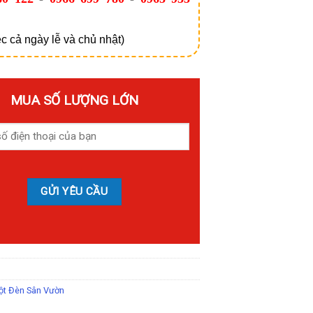
c cả ngày lễ và chủ nhật)
MUA SỐ LƯỢNG LỚN
ột Đèn Sân Vườn