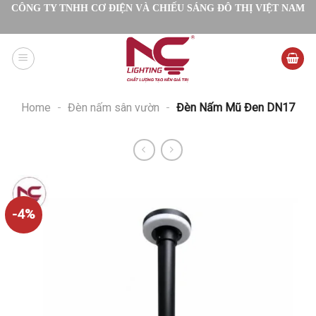
Skip
CÔNG TY TNHH CƠ ĐIỆN VÀ CHIẾU SÁNG ĐÔ THỊ VIỆT NAM
to
content
Home
-
Đèn nấm sân vườn
-
Đèn Nấm Mũ Đen DN17
-4%