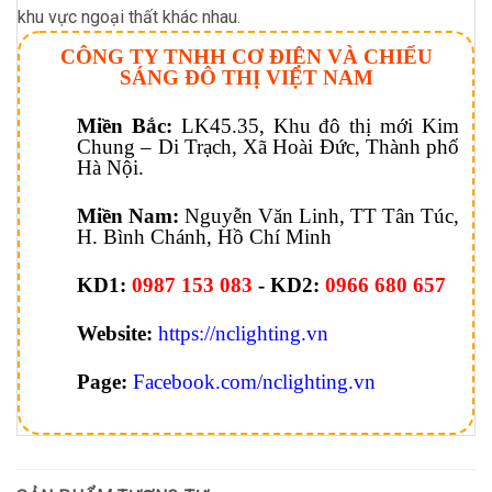
khu vực ngoại thất khác nhau.
CÔNG TY TNHH CƠ ĐIỆN VÀ CHIẾU
SÁNG ĐÔ THỊ VIỆT NAM
Miền Bắc:
LK45.35, Khu đô thị mới Kim
Chung – Di Trạch, Xã Hoài Đức, Thành phố
Hà Nội.
Miền Nam:
Nguyễn Văn Linh, TT Tân Túc,
H. Bình Chánh, Hồ Chí Minh
KD1:
0987 153 083
-
KD2:
0966 680 657
Website:
https://nclighting.vn
Page:
Facebook.com/nclighting.vn