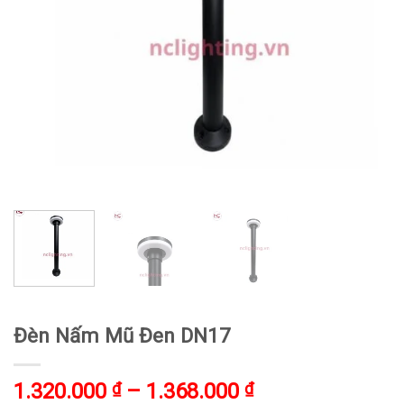
Đèn Nấm Mũ Đen DN17
Khoảng
1.320.000
₫
–
1.368.000
₫