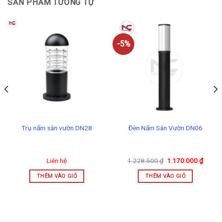
SẢN PHẨM TƯƠNG TỰ
-5%
Trụ nấm sân vườn DN28
Đèn Nấm Sân Vườn DN06
ng
Giá
Giá
Liên hệ
1.228.500
₫
1.170.000
₫
gốc
hiện
là:
tại
THÊM VÀO GIỎ
THÊM VÀO GIỎ
000 ₫
1.228.500 ₫.
là:
1.170.
6.000 ₫