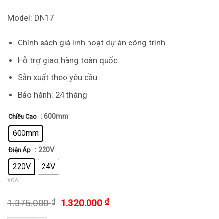
giá:
từ
Model: DN17
1.320.000 ₫
đến
Chính sách giá linh hoạt dự án công trình
1.368.000 ₫
Hỗ trợ giao hàng toàn quốc.
Sản xuất theo yêu cầu.
Bảo hành: 24 tháng.
: 600mm
Chiều Cao
600mm
: 220V
Điện Áp
220V
24V
XÓA
Giá
Giá
1.375.000
₫
1.320.000
₫
gốc
hiện