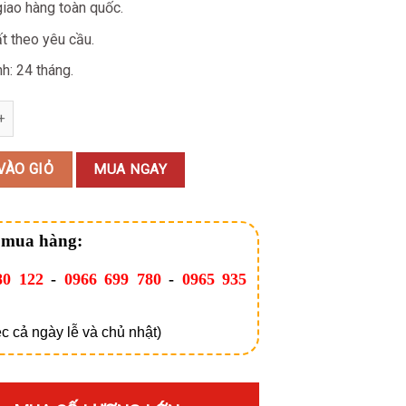
giao hàng toàn quốc.
t theo yêu cầu.
h: 24 tháng.
d Module 1000W PNC-60 số lượng
VÀO GIỎ
MUA NGAY
 mua hàng:
80 122
-
0966 699 780
-
0965 935
c cả ngày lễ và chủ nhật)