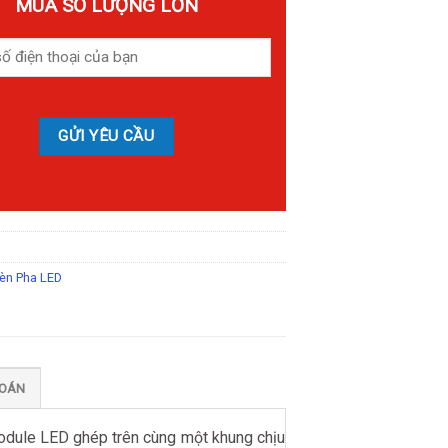
MUA SỐ LƯỢNG LỚN
èn Pha LED
TOÁN
dule LED ghép trên cùng một khung chịu