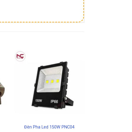
Đèn Pha Led 150W PNC04
Đèn Pha Led Ca