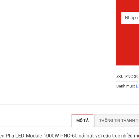
SKU:
PNC-39
Danh mục:
Đ
MÔ TẢ
THÔNG TIN THANH 
èn Pha LED Module 1000W PNC-60 nổi bật với cấu trúc nhiều mo