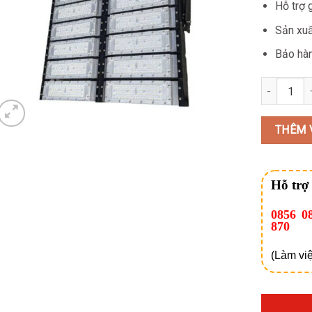
Hỗ trợ 
Sản xuấ
Bảo hàn
Đèn Pha Le
THÊM 
Hỗ trợ
0856 0
870
(Làm việ