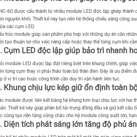
NC-60 được cấu thành từ nhiều module LED độc lập ghép thành d
èn nguyên khối. Thiết kế này tạo nên hệ thống chiếu sáng công s
iữa các cụm LED.
ấu trúc module giúp sản phẩm phù hợp với những dự án cần nh
ời tạo thuận lợi cho việc nâng cấp hoặc thay thế từng cụm khi cần
. Cụm LED độc lập giúp bảo trì nhanh h
i module LED được lắp đặt riêng biệt trên khung chính, giúp việc 
ên từng cụm thay vì phải tháo toàn bộ thân đèn. Đây là ưu điểm đ
p ở vị trí cao hoặc công trình cần duy trì vận hành liên tục.
. Khung chịu lực kép giữ ổn định toàn b
c module được liên kết bằng hệ khung kim loại chịu lực với hai t
ắn. Thiết kế này giúp phân bổ tải trọng đồng đều và giữ kết cấu ổ
c cũng tạo nền tảng vững chắc cho hệ module công suất lớn, hạn c
. Diện tích phát sáng lớn tăng độ phủ á