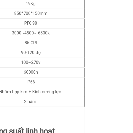
19Kg
850*700*150mm
PF0.98
3000~4500~ 6500k
85 CRI
90-120 độ
100~270v
60000h
IP66
Nhôm hợp kim + Kính cường lực
2 năm
g suất linh hoạt