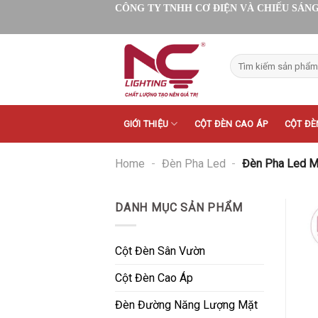
Skip
CÔNG TY TNHH CƠ ĐIỆN VÀ CHIẾU SÁNG
to
content
Tìm
kiếm:
GIỚI THIỆU
CỘT ĐÈN CAO ÁP
CỘT ĐÈ
Home
-
Đèn Pha Led
-
Đèn Pha Led 
DANH MỤC SẢN PHẨM
Cột Đèn Sân Vườn
Cột Đèn Cao Áp
Đèn Đường Năng Lượng Mặt