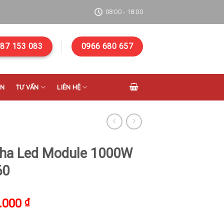
08:00 - 18:00
87 153 083
0966 680 657
ÁN
TƯ VẤN
LIÊN HỆ
ha Led Module 1000W
60
.000
₫