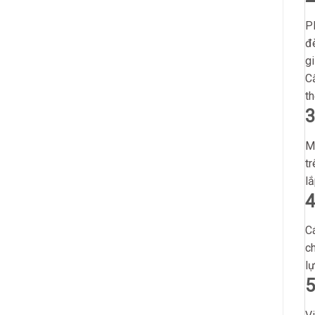
P
đ
g
C
th
3
Mỗ
tr
lắ
4
Cá
ch
lự
5