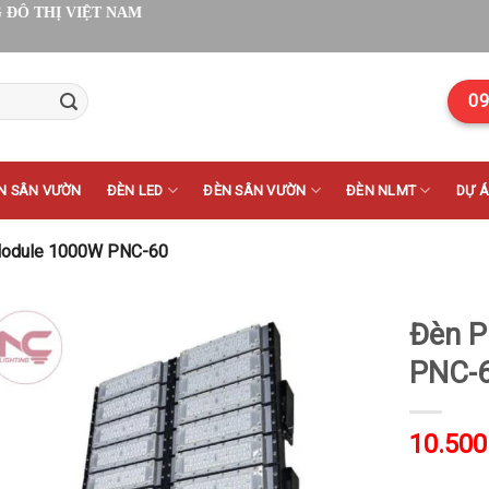
 ĐÔ THỊ VIỆT NAM
09
N SÂN VƯỜN
ĐÈN LED
ĐÈN SÂN VƯỜN
ĐÈN NLMT
DỰ 
Module 1000W PNC-60
Đèn P
PNC-
10.500