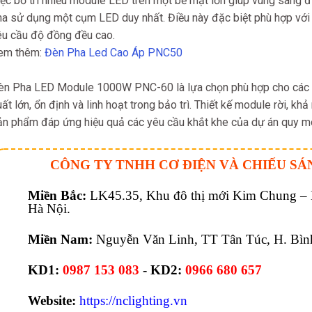
iệc bố trí nhiều module LED trên một bề mặt lớn giúp vùng sáng 
ha sử dụng một cụm LED duy nhất. Điều này đặc biệt phù hợp với 
êu cầu độ đồng đều cao.
em thêm:
Đèn Pha Led Cao Áp PNC50
èn Pha LED Module 1000W PNC-60 là lựa chọn phù hợp cho các cô
ất lớn, ổn định và linh hoạt trong bảo trì. Thiết kế module rời, kh
ản phẩm đáp ứng hiệu quả các yêu cầu khắt khe của dự án quy mô
CÔNG TY TNHH CƠ ĐIỆN VÀ CHIẾU SÁ
Miền Bắc:
LK45.35, Khu đô thị mới Kim Chung – Di
Hà Nội.
Miền Nam:
Nguyễn Văn Linh, TT Tân Túc, H. Bìn
KD1:
0987 153 083
-
KD2:
0966 680 657
Website:
https://nclighting.vn